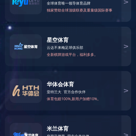
【概要描述】 4月27日，第九届“诚信杯”职工趣味运动
会在公司隆重举行，来自生产一线、职能科室以及下属
公司共76支队伍、374名职工参加了比赛。
4月27日，第九届“诚信杯”职工趣味运动会在公
司隆重举行，来自生产一线、职能科室以及下属公司
共76支队伍、374名职工参加了比赛。
本次职工趣味运动会共设置拔河比赛、龟兔赛
跑、雷霆战鼓、车轮滚滚4个团体项目，各参赛代表
队精神饱满、斗志昂扬，比赛过程紧张激烈又趣味横
生。赛场上，运动员挥洒汗水，比技巧、比速度、比
力量、比团结；赛场下，观众掌声、笑声、呐喊声、
欢呼声不断，处处充满欢声笑语。
本届职工趣味运动会的成功举办，既是检阅广大
干部职工精神风貌的一次盛会，又是一次鼓舞干劲、
再创佳绩的动员会。我们将以本次活动为契机，进一