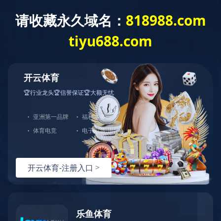
English
新闻资讯
秉承“忠诚信实”的企业精神，河北诚信集团内修管理、外拓市场，迈出
了诚信经营、稳健发展的坚实步伐。
公司新闻
行业动态
运动与快乐融合，竞技与趣味加持！ 第九届“诚
信杯”职工趣味运动会隆重举办
发布时间：
2023-04-27